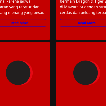
nal karena jadwal
bermain Dragon & Tiger 
aran yang teratur dan
di Mawarslot dengan stra
uang menang yang besar.
cerdas dan peluang terba
Read More
Read More