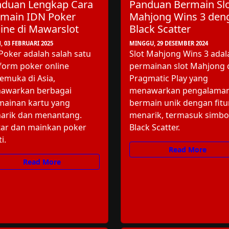
nduan Lengkap Cara
Panduan Bermain Sl
main IDN Poker
Mahjong Wins 3 den
ine di Mawarslot
Black Scatter
, 03 FEBRUARI 2025
MINGGU, 29 DESEMBER 2024
Poker adalah salah satu
Slot Mahjong Wins 3 adal
form poker online
permainan slot Mahjong 
emuka di Asia,
Pragmatic Play yang
awarkan berbagai
menawarkan pengalama
mainan kartu yang
bermain unik dengan fitu
arik dan menantang.
menarik, termasuk simbo
tar dan mainkan poker
Black Scatter.
i.
Read More
Read More