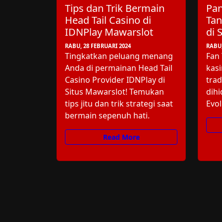
Tips dan Trik Bermain
Pa
Head Tail Casino di
Tan
IDNPlay Mawarslot
di 
RABU, 28 FEBRUARI 2024
RABU,
Tingkatkan peluang menang
Fan
Anda di permainan Head Tail
kas
Casino Provider IDNPlay di
trad
Situs Mawarslot! Temukan
dih
tips jitu dan trik strategi saat
Evo
bermain sepenuh hati.
Read More