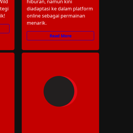
Wild
hiburan, namun kini
tegi
diadaptasi ke dalam platform
ik!
online sebagai permainan
menarik.
Read More