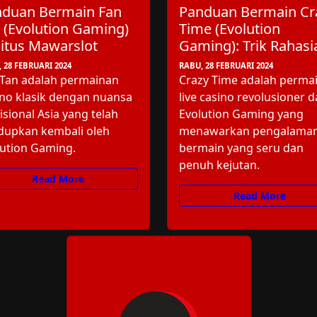
nduan Bermain Fan
Panduan Bermain Cr
 (Evolution Gaming)
Time (Evolution
Situs Mawarslot
Gaming): Trik Rahasi
 28 FEBRUARI 2024
RABU, 28 FEBRUARI 2024
 Tan adalah permainan
Crazy Time adalah perma
ino klasik dengan nuansa
live casino revolusioner d
isional Asia yang telah
Evolution Gaming yang
idupkan kembali oleh
menawarkan pengalama
lution Gaming.
bermain yang seru dan
penuh kejutan.
Read More
Read More